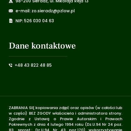
98-200 Sieradz, ul. Mikołaja Reja 13
e-mail: zo.sieradz@pzlow.pl
NIP: 526 030 04 63
Dane kontaktowe
+48 43 822 48 85
ZABRANIA SIĘ kopiowania zdjęć oraz opisów (w całości lub
w części) BEZ ZGODY właściciela i administratora strony.
Zgodnie z Ustawą o Prawie Autorskim i Prawach
Pokrewnych z dnia 4 lutego 1994 roku (Dz.U.94 Nr 24 poz.
83, sprost.: Dz.U.94 Nr 43 poz.170) wykorzystywanie