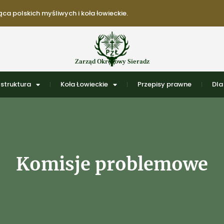
ca polskich myśliwych i koła łowieckie.
Zarząd Okręgowy Sieradz
struktura
Koła Łowieckie
Przepisy prawne
Dla
Komisje problemowe