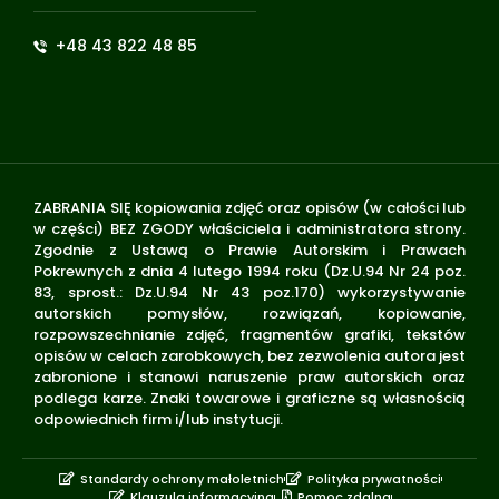
+48 43 822 48 85
ZABRANIA SIĘ kopiowania zdjęć oraz opisów (w całości lub
w części) BEZ ZGODY właściciela i administratora strony.
Zgodnie z Ustawą o Prawie Autorskim i Prawach
Pokrewnych z dnia 4 lutego 1994 roku (Dz.U.94 Nr 24 poz.
83, sprost.: Dz.U.94 Nr 43 poz.170) wykorzystywanie
autorskich pomysłów, rozwiązań, kopiowanie,
rozpowszechnianie zdjęć, fragmentów grafiki, tekstów
opisów w celach zarobkowych, bez zezwolenia autora jest
zabronione i stanowi naruszenie praw autorskich oraz
podlega karze. Znaki towarowe i graficzne są własnością
odpowiednich firm i/lub instytucji.
Standardy ochrony małoletnich
Polityka prywatności
Klauzula informacyjna
Pomoc zdalna